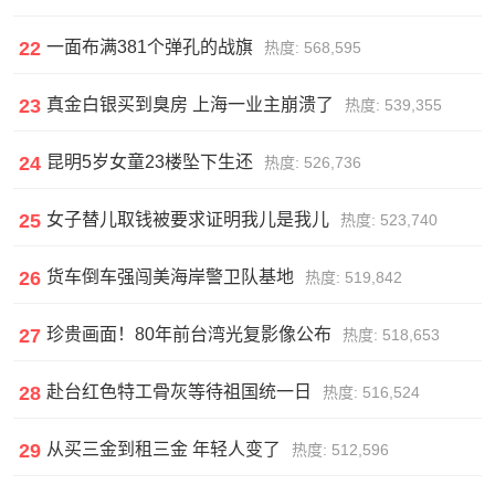
22
一面布满381个弹孔的战旗
热度: 568,595
23
真金白银买到臭房 上海一业主崩溃了
热度: 539,355
24
昆明5岁女童23楼坠下生还
热度: 526,736
25
女子替儿取钱被要求证明我儿是我儿
热度: 523,740
26
货车倒车强闯美海岸警卫队基地
热度: 519,842
27
珍贵画面！80年前台湾光复影像公布
热度: 518,653
28
赴台红色特工骨灰等待祖国统一日
热度: 516,524
29
从买三金到租三金 年轻人变了
热度: 512,596