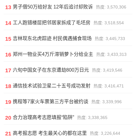
13
男子借50万给好友 12年后追讨却败诉
热度: 3,570,306
14
工人跑错楼层把邻居家拆成了毛坯房
热度: 3,518,554
15
吉林现东北虎踪迹 村民偶遇捕食现场
热度: 3,445,733
16
郑州一物业买4万斤滞销萝卜分给业主
热度: 3,433,313
17
六旬中国女子在东京遭劫800万日元
热度: 3,419,546
18
通信技术试验卫星二十五号成功发射
热度: 3,416,471
19
携程等7家火车票第三方平台被约谈
热度: 3,339,996
20
合力治理高考志愿填报“陷阱”
热度: 3,338,365
21
高考报志愿 考生最关心的都在这里
热度: 3,226,644