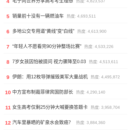
4
毛宁向世界分享高考考生理想
热度: 4,823,537
5
销量前十没有一辆燃油车
热度: 4,693,511
6
多地公交专用道“黄线”变“白线”
热度: 4,613,900
7
“年轻人不愿看完90分钟整场比赛”
热度: 4,533,226
8
7岁女孩因怕被提问 视力骤降至0.03
热度: 4,513,611
9
伊朗：用12枚导弹摧毁美军大量战机
热度: 4,495,872
10
中方宣布制裁菲律宾国防部长
热度: 4,290,140
11
女生高考仅剩25分钟大喊要换答题卡
热度: 3,958,704
12
汽车里暴晒的矿泉水会致癌？
热度: 3,884,360