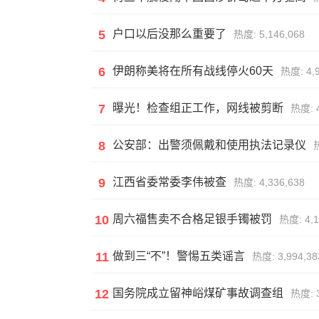
5
户口以后没那么重要了
热度: 5,146,068
6
伊朗称美将在所有战线停火60天
热度: 4,9
7
曝光！检查组正工作，网线被剪断
热度: 4
8
公安部：出警须佩戴和使用执法记录仪
热
9
江西省委常委李伟被查
热度: 4,336,638
10
周六福售卖不合格足银手镯被罚
热度: 4,1
11
做到三“不”！警惕五类谣言
热度: 3,994,38
12
国务院成立留神峪煤矿事故调查组
热度: 3