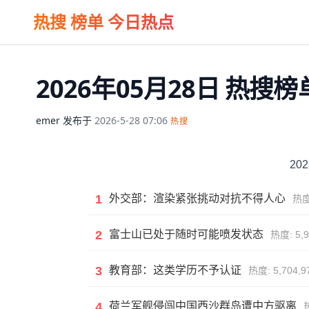
热搜 榜单 今日热点
2026年05月28日 热
emer
发布于
2026-5-28 07:06
热搜
20
1
外交部：渲染紧张挑动对抗不得人心
热度:
2
富士山已处于随时可能喷发状态
热度: 5,9
3
教育部：这类学历不予认证
热度: 5,704,9
4
荷兰军舰侵闯中国西沙群岛遭中方驱离
热