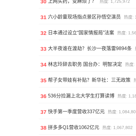
30
上网买药，变麻烦了？
热度: 1,725,972
31
六小龄童现场指点景区孙悟空演员
热度: 1
32
日本通过设立“国家情报局”法案
热度: 1,56
33
大半夜谁在渡劫？长沙一夜落雷9894条
34
林志玲辞去职务 国台办：明智决定
热度: 
35
帮子女带娃有补贴？新华社：三无政策
热
36
536分捡漏上北大学生打算读博
热度: 1,1
37
快手第一季度营收337亿元
热度: 1,084,80
38
拼多多Q1营收1062亿元
热度: 1,067,802