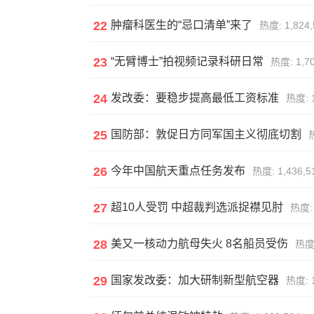
22
肿瘤科医生的“忌口清单”来了
热度: 1,824,
23
“无臂博士”拍视频记录科研日常
热度: 1,70
24
发改委：要稳步提高最低工资标准
热度: 1
25
国防部：敦促日方同军国主义彻底切割
热
26
今年中国航天重点任务发布
热度: 1,436,5
27
超10人受罚 中超裁判选派捉襟见肘
热度: 
28
美又一核动力航母失火 8名船员受伤
热度:
29
国家发改委：加大研制新型航空器
热度: 1