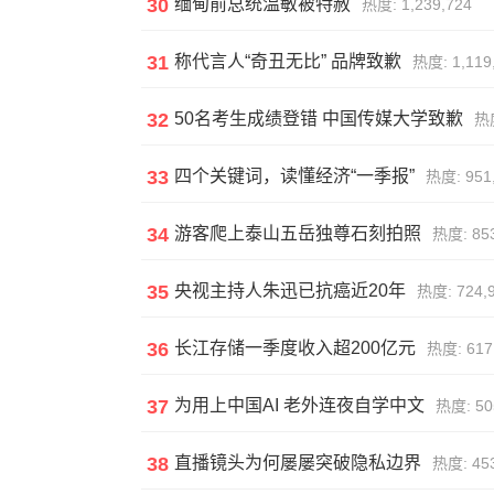
30
缅甸前总统温敏被特赦
热度: 1,239,724
31
称代言人“奇丑无比” 品牌致歉
热度: 1,119
32
50名考生成绩登错 中国传媒大学致歉
热度
33
四个关键词，读懂经济“一季报”
热度: 951
34
游客爬上泰山五岳独尊石刻拍照
热度: 853
35
央视主持人朱迅已抗癌近20年
热度: 724,
36
长江存储一季度收入超200亿元
热度: 617
37
为用上中国AI 老外连夜自学中文
热度: 50
38
直播镜头为何屡屡突破隐私边界
热度: 453