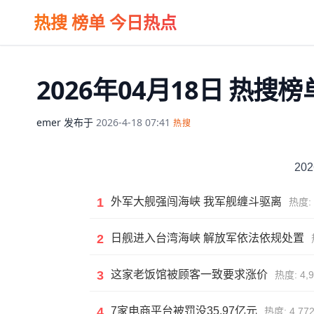
热搜 榜单 今日热点
2026年04月18日 热
emer
发布于
2026-4-18 07:41
热搜
20
1
外军大舰强闯海峡 我军舰缠斗驱离
热度: 
2
日舰进入台湾海峡 解放军依法依规处置
3
这家老饭馆被顾客一致要求涨价
热度: 4,9
4
7家电商平台被罚没35.97亿元
热度: 4,772