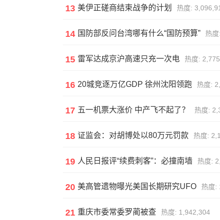
13
美伊正磋商结束战争的计划
热度: 3,096,9
14
国防部反问台湾哪有什么“国防预算”
热度:
15
雷军达成京沪高速只充一次电
热度: 2,775
16
20城竞逐万亿GDP 徐州沈阳领跑
热度: 2,
17
五一机票大涨价 中产飞不起了？
热度: 2,
18
证监会：对胡博处以80万元罚款
热度: 2,1
19
人民日报评“续费刺客”：必撞南墙
热度: 2
20
美高管遗物曝光美国长期研究UFO
热度: 
21
重庆市委常委罗蔺被查
热度: 1,942,304