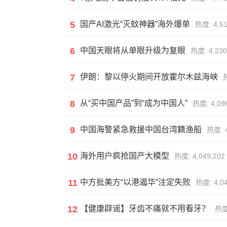
5
国产AI激光“灭蚊神器”海外爆单
热度: 4,51
6
中国天眼将从单眼升级为复眼
热度: 4,230
7
伊朗：黎以停火期间开放霍尔木兹海峡
热
8
从“买中国产品”到“成为中国人”
热度: 4,09
9
中国海警紧急救援中国台湾籍渔船
热度: 4
10
海外用户疯抢国产大模型
热度: 4,049,202
11
中方批美方“以港遏华”注定失败
热度: 4,04
12
【健康辟谣】牙齿不痛就不用看牙？
热度: