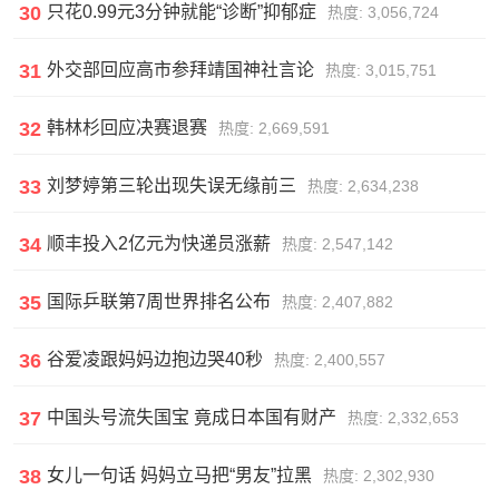
30
只花0.99元3分钟就能“诊断”抑郁症
热度: 3,056,724
31
外交部回应高市参拜靖国神社言论
热度: 3,015,751
32
韩林杉回应决赛退赛
热度: 2,669,591
33
刘梦婷第三轮出现失误无缘前三
热度: 2,634,238
34
顺丰投入2亿元为快递员涨薪
热度: 2,547,142
35
国际乒联第7周世界排名公布
热度: 2,407,882
36
谷爱凌跟妈妈边抱边哭40秒
热度: 2,400,557
37
中国头号流失国宝 竟成日本国有财产
热度: 2,332,653
38
女儿一句话 妈妈立马把“男友”拉黑
热度: 2,302,930