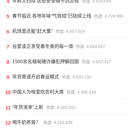
4
年前大扫除 这些安全细节别忽视
热度: 4,826,648
5
春节临近 各地年味“气氛组”已陆续上线
热度: 4,726,985
6
机场里还能“赶大集”
热度: 4,657,014
7
谷爱凌正享受着冬奥的每一滑
热度: 4,654,057
8
1500余名缅甸赌诈嫌犯押解回国
热度: 4,653,417
9
年货寄递开启春运模式
热度: 4,535,132
10
中国人为啥爱吃农村大席
热度: 4,305,118
11
“年货清单”上新
热度: 4,160,243
12
喝牛奶养胃？
热度: 4,163,639